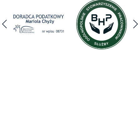
DLACZEGO BART?
Ponieważ cechuje nas:
DOŚWIADCZENIE