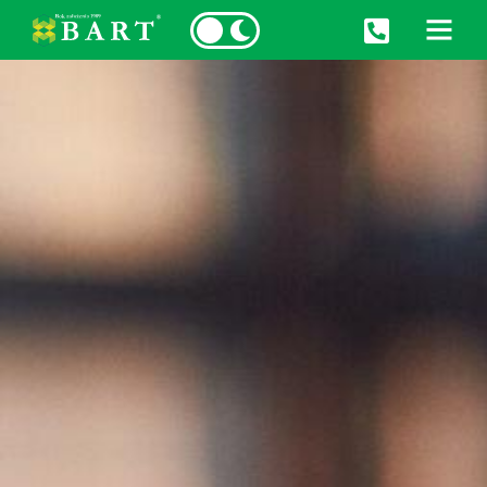
START
O NAS
USŁUGI
KONTAKT
KSEF 2.0