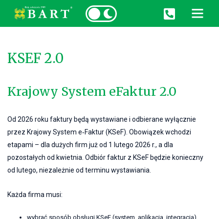
START
KSEF 2.0
O NAS
USŁUGI
Krajowy System eFaktur 2.0
KONTAKT
Od 2026 roku faktury będą wystawiane i odbierane wyłącznie
KSEF 2.0
przez Krajowy System e‑Faktur (KSeF). Obowiązek wchodzi
etapami – dla dużych firm już od 1 lutego 2026 r., a dla
pozostałych od kwietnia. Odbiór faktur z KSeF będzie konieczny
od lutego, niezależnie od terminu wystawiania.
Każda firma musi:
wybrać sposób obsługi KSeF (system, aplikacja, integracja),