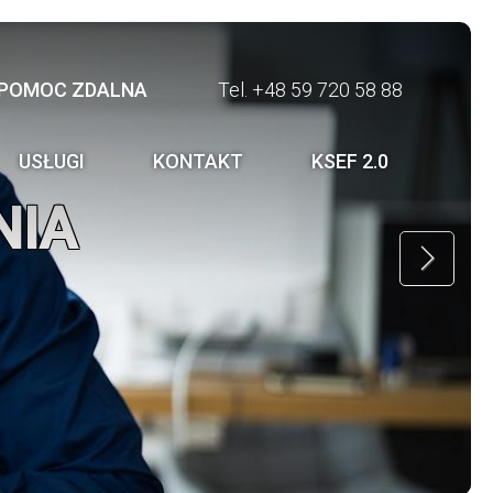
POMOC ZDALNA
Tel. +48 59 720 58 88
DZANIA
CI
USŁUGI
KONTAKT
KSEF 2.0