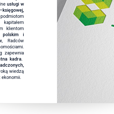
alne
usługi w
sięgowej,
 podmiotom
apitałem
m klientom
 polskim i
w
, Radców
mościami.
g zapewnia
tna kadra.
adczonych,
roką wiedzą
z ekonomii.