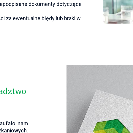
niepodpisane dokumenty dotyczące
i za ewentualne błędy lub braki w
radztwo
aufało nam
szkaniowych
.